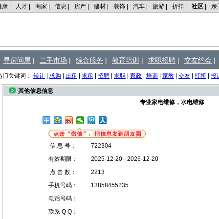
健康
|
人才
|
商家
|
信息
|
房产
|
建材
|
装饰
|
汽车
|
旅游
|
折扣
|
社区
|
亲
寻房问屋
|
二手市场
|
综合服务
|
教育培训
|
求职招聘
|
交友约会
|
热门关键词：
转让
|
求购
|
出租
|
求租
|
招聘
|
求职
|
家政
|
培训
|
家教
|
交友
|
打折
|
投
其他信息信息
专业家电维修，水电维修
信 息 号：
722304
有效期限：
2025-12-20 - 2026-12-20
点 击 数：
2213
手机号码：
13858455235
电话号码：
联系 Q Q：