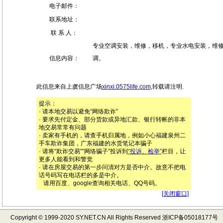
电子邮件：
联系地址：
联 系 人：
专业空调安装，维修，移机，专业水电安装，维
信息内容：
调。
上虞分类信息
此信息来自上虞信息广场
xinxi.0575life.com
,转载请注明.
提示：
· 请本地交易以避免“网络欺诈”
· 要求先付定金、部分货款或异地汇款、银行转帐的非本
地交易常常有问题
· 卖家有手机的，请查手机归属地，例如小心福建泉州二
手车欺诈集团，广东福建的水货笔记本骗子
· 请将“欺诈交易”“网络骗子”投诉到
“投诉、检举”
栏目，让
更多人能看到和警觉
· 请在房屋交易的第一步问清对方是否中介。故意不把电
话号码写在电话栏的多是中介。
请用百度、google查询相关电话、QQ号码。
[关闭窗口]
Copyright © 1999-2020 SY.NET.CN All Rights Reserved 浙ICP备05018177号