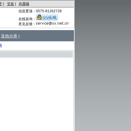
子
|
交友
|
许愿墙
信息置顶：0575-81262728
在线咨询：
意见反馈：
其他分类
|
诉