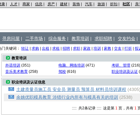
健康
|
人才
|
商家
|
信息
|
房产
|
建材
|
装饰
|
汽车
|
旅游
|
折扣
|
社区
|
亲
寻房问屋
|
二手市场
|
综合服务
|
教育培训
|
求职招聘
|
交友约会
|
热门关键词：
转让
|
求购
|
出租
|
求租
|
招聘
|
求职
|
家政
|
培训
|
家教
|
交友
|
打折
|
投
教育培训
外语培训
(351)
电脑、网络培训
(471)
考研、管理
(216
音乐美术教育
(258)
驾校
(616)
职业培训及认证
(
职业培训及认证信息
土建质量员施工员 安全员 测量员 预算员 材料员培训课程
(4305
余姚优职模具教育 涉猎行业内所有与模具有关的培训
(2538)
::::: 共
2
条记录 ::::: 这是第
1
页，共有
1