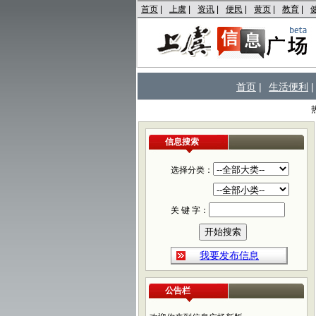
首页
|
上虞
|
资讯
|
便民
|
黄页
|
教育
|
首页
|
生活便利
|
信息搜索
选择分类：
关 键 字：
我要发布信息
公告栏