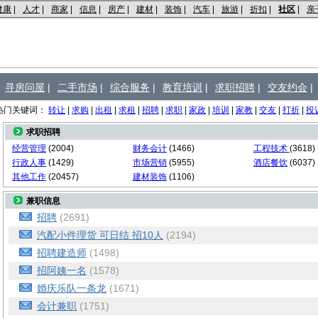
健康
|
人才
|
商家
|
信息
|
房产
|
建材
|
装饰
|
汽车
|
旅游
|
折扣
|
社区
|
亲
寻房问屋
|
二手市场
|
综合服务
|
教育培训
|
求职招聘
|
交友约会
|
热门关键词：
转让
|
求购
|
出租
|
求租
|
招聘
|
求职
|
家政
|
培训
|
家教
|
交友
|
打折
|
投
求职招聘
经营管理
(2004)
财务会计
(1466)
工程技术
(3618)
行政人事
(1429)
市场营销
(5955)
酒店餐饮
(6037)
其他工作
(20457)
建材装饰
(1106)
兼职信息
招聘
(2691)
汽配小件理货 可日结 招10人
(2194)
招聘建造师
(1498)
招阿姨一名
(1578)
婚庆乐队一条龙
(1671)
会计兼职
(1751)