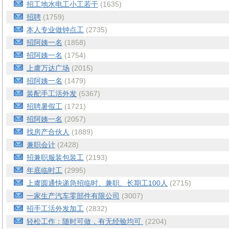
招工地水电工小工若干
(1635)
招聘
(1759)
本人专业做钟点工
(2735)
招阿姨一名
(1858)
招阿姨一名
(1754)
上虞万达广场
(2015)
招阿姨一名
(1479)
装配手工活外发
(5367)
招聘暑假工
(1721)
招阿姨一名
(2057)
找房产合伙人
(1889)
兼职会计
(2428)
招兼职服装包装工
(2193)
年底临时工
(2995)
上虞圆通快递急招临时、兼职、长期工100人
(2715)
一家生产汽车零部件有限公司
(3007)
招手工活外发加工
(2832)
轻松工作：随时可做，有无经验均可
(2204)